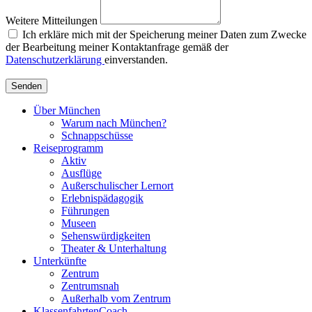
Weitere Mitteilungen
Ich erkläre mich mit der Speicherung meiner Daten zum Zwecke
der Bearbeitung meiner Kontaktanfrage gemäß der
Datenschutzerklärung
einverstanden.
Senden
Über München
Warum nach München?
Schnappschüsse
Reiseprogramm
Aktiv
Ausflüge
Außerschulischer Lernort
Erlebnispädagogik
Führungen
Museen
Sehenswürdigkeiten
Theater & Unterhaltung
Unterkünfte
Zentrum
Zentrumsnah
Außerhalb vom Zentrum
KlassenfahrtenCoach