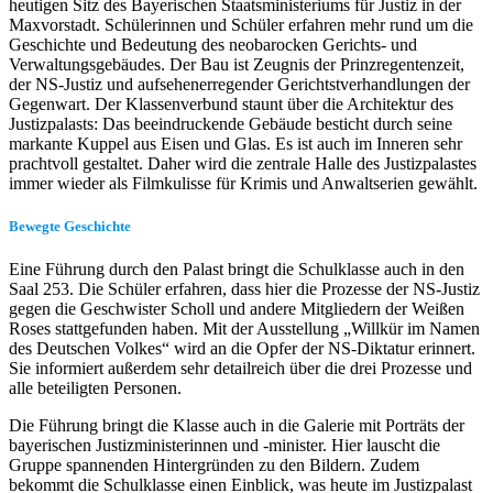
heutigen Sitz des Bayerischen Staatsministeriums für Justiz in der
Maxvorstadt. Schülerinnen und Schüler erfahren mehr rund um die
Geschichte und Bedeutung des neobarocken Gerichts- und
Verwaltungsgebäudes. Der Bau ist Zeugnis der Prinzregentenzeit,
der NS-Justiz und aufsehenerregender Gerichtstverhandlungen der
Gegenwart. Der Klassenverbund staunt über die Architektur des
Justizpalasts: Das beeindruckende Gebäude besticht durch seine
markante Kuppel aus Eisen und Glas. Es ist auch im Inneren sehr
prachtvoll gestaltet. Daher wird die zentrale Halle des Justizpalastes
immer wieder als Filmkulisse für Krimis und Anwaltserien gewählt.
Bewegte Geschichte
Eine Führung durch den Palast bringt die Schulklasse auch in den
Saal 253. Die Schüler erfahren, dass hier die Prozesse der NS-Justiz
gegen die Geschwister Scholl und andere Mitgliedern der Weißen
Roses stattgefunden haben. Mit der Ausstellung „Willkür im Namen
des Deutschen Volkes“ wird an die Opfer der NS-Diktatur erinnert.
Sie informiert außerdem sehr detailreich über die drei Prozesse und
alle beteiligten Personen.
Die Führung bringt die Klasse auch in die Galerie mit Porträts der
bayerischen Justizministerinnen und -minister. Hier lauscht die
Gruppe spannenden Hintergründen zu den Bildern. Zudem
bekommt die Schulklasse einen Einblick, was heute im Justizpalast