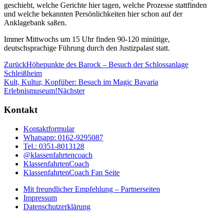
geschieht, welche Gerichte hier tagen, welche Prozesse stattfinden
und welche bekannten Persönlichkeiten hier schon auf der
Anklagebank saßen.
Immer Mittwochs um 15 Uhr finden 90-120 minütige,
deutschsprachige Führung durch den Justizpalast statt.
Zurück
Höhepunkte des Barock – Besuch der Schlossanlage
Schleißheim
Kult, Kultur, Kopfüber: Besuch im Magic Bavaria
Erlebnismuseum!
Nächster
Kontakt
Kontaktformular
Whatsapp: 0162-9295087
Tel.: 0351-8013128
@klassenfahrtencoach
KlassenfahrtenCoach
KlassenfahrtenCoach Fan Seite
Mit freundlicher Empfehlung – Partnerseiten
Impressum
Datenschutzerklärung