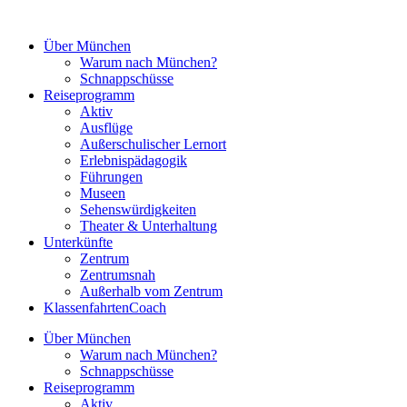
Zum
Inhalt
Über München
springen
Warum nach München?
Schnappschüsse
Reiseprogramm
Aktiv
Ausflüge
Außerschulischer Lernort
Erlebnispädagogik
Führungen
Museen
Sehenswürdigkeiten
Theater & Unterhaltung
Unterkünfte
Zentrum
Zentrumsnah
Außerhalb vom Zentrum
KlassenfahrtenCoach
Über München
Warum nach München?
Schnappschüsse
Reiseprogramm
Aktiv