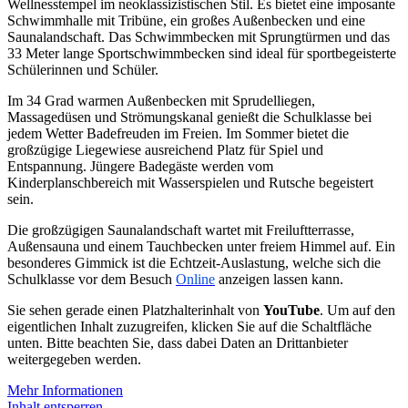
Wellnesstempel im neoklassizistischen Stil. Es bietet eine imposante
Schwimmhalle mit Tribüne, ein großes Außenbecken und eine
Saunalandschaft. Das Schwimmbecken mit Sprungtürmen und das
33 Meter lange Sportschwimmbecken sind ideal für sportbegeisterte
Schülerinnen und Schüler.
Im 34 Grad warmen Außenbecken mit Sprudelliegen,
Massagedüsen und Strömungskanal genießt die Schulklasse bei
jedem Wetter Badefreuden im Freien. Im Sommer bietet die
großzügige Liegewiese ausreichend Platz für Spiel und
Entspannung. Jüngere Badegäste werden vom
Kinderplanschbereich mit Wasserspielen und Rutsche begeistert
sein.
Die großzügigen Saunalandschaft wartet mit Freiluftterrasse,
Außensauna und einem Tauchbecken unter freiem Himmel auf. Ein
besonderes Gimmick ist die Echtzeit-Auslastung, welche sich die
Schulklasse vor dem Besuch
Online
anzeigen lassen kann.
Sie sehen gerade einen Platzhalterinhalt von
YouTube
. Um auf den
eigentlichen Inhalt zuzugreifen, klicken Sie auf die Schaltfläche
unten. Bitte beachten Sie, dass dabei Daten an Drittanbieter
weitergegeben werden.
Mehr Informationen
Inhalt entsperren