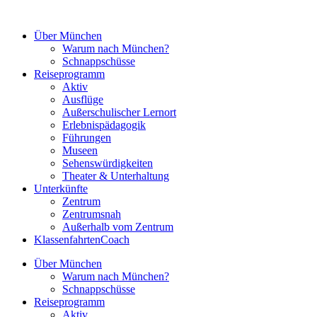
Zum
Inhalt
Über München
springen
Warum nach München?
Schnappschüsse
Reiseprogramm
Aktiv
Ausflüge
Außerschulischer Lernort
Erlebnispädagogik
Führungen
Museen
Sehenswürdigkeiten
Theater & Unterhaltung
Unterkünfte
Zentrum
Zentrumsnah
Außerhalb vom Zentrum
KlassenfahrtenCoach
Über München
Warum nach München?
Schnappschüsse
Reiseprogramm
Aktiv