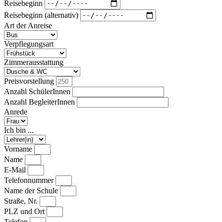
Reisebeginn
Reisebeginn (alternativ)
Art der Anreise
Verpflegungsart
Zimmerausstattung
Preisvorstellung
Anzahl SchülerInnen
Anzahl BegleiterInnen
Anrede
Ich bin ...
Vorname
Name
E-Mail
Telefonnummer
Name der Schule
Straße, Nr.
PLZ und Ort
Telefon