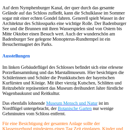
Auf dem Nymphenburger Kanal, der quer durch das gesamte
Gelände auf das Schloss zufließt, kann die Schulklasse im Sommer
sogar mit einer echten Gondel fahren. Generell spielt Wasser in der
Architektur des Schlossparks eine wichtige Rolle. Der Badenburger
See und die Brunnen mit ihren Wasserspielen sind von Ostern bis
Mitte Oktober einen Besuch wert. Auch der wunderschön am
Badenburger See gelegene Monopterus-Rundtempel ist ein
Besuchermagnet des Parks.
Ausstellungen
Im linken Gebäudeflügel des Schlosses befindet sich eine erlesene
Porzellansammlung und das Marstallmuseum. Hier besichtigen die
Schülerinnen und Schüler die Prunkkutschen der bayerischen
Kurfürsten und Könige. Mit über vierzig Kutschen, Schlitten und
Reitzubehör repräsentiert das Museum dreihundert Jahre fürstliche
Wagenbaukunst und Reitkultur.
Das ebenfalls lohnende
Museum Mensch und Natur
ist im
Nordflügel untergebracht, der
Botanische Garten
nur wenige
Gehminuten vom Schloss entfernt.
Für eine Besichtigung der gesamten Anlage sollte der
Klassenverbund mindestens einen Tag Zeit einplanen. Kinder und