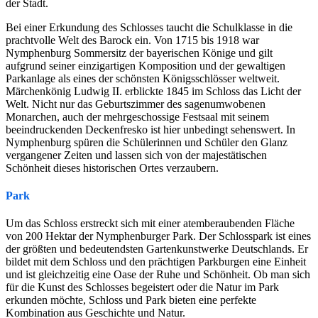
der Stadt.
Bei einer Erkundung des Schlosses taucht die Schulklasse in die
prachtvolle Welt des Barock ein. Von 1715 bis 1918 war
Nymphenburg Sommersitz der bayerischen Könige und gilt
aufgrund seiner einzigartigen Komposition und der gewaltigen
Parkanlage als eines der schönsten Königsschlösser weltweit.
Märchenkönig Ludwig II. erblickte 1845 im Schloss das Licht der
Welt. Nicht nur das Geburtszimmer des sagenumwobenen
Monarchen, auch der mehrgeschossige Festsaal mit seinem
beeindruckenden Deckenfresko ist hier unbedingt sehenswert. In
Nymphenburg spüren die Schülerinnen und Schüler den Glanz
vergangener Zeiten und lassen sich von der majestätischen
Schönheit dieses historischen Ortes verzaubern.
Park
Um das Schloss erstreckt sich mit einer atemberaubenden Fläche
von 200 Hektar der Nymphenburger Park. Der Schlosspark ist eines
der größten und bedeutendsten Gartenkunstwerke Deutschlands. Er
bildet mit dem Schloss und den prächtigen Parkburgen eine Einheit
und ist gleichzeitig eine Oase der Ruhe und Schönheit. Ob man sich
für die Kunst des Schlosses begeistert oder die Natur im Park
erkunden möchte, Schloss und Park bieten eine perfekte
Kombination aus Geschichte und Natur.