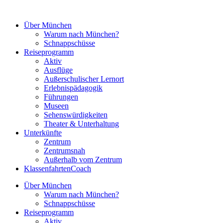
Zum
Inhalt
Über München
springen
Warum nach München?
Schnappschüsse
Reiseprogramm
Aktiv
Ausflüge
Außerschulischer Lernort
Erlebnispädagogik
Führungen
Museen
Sehenswürdigkeiten
Theater & Unterhaltung
Unterkünfte
Zentrum
Zentrumsnah
Außerhalb vom Zentrum
KlassenfahrtenCoach
Über München
Warum nach München?
Schnappschüsse
Reiseprogramm
Aktiv